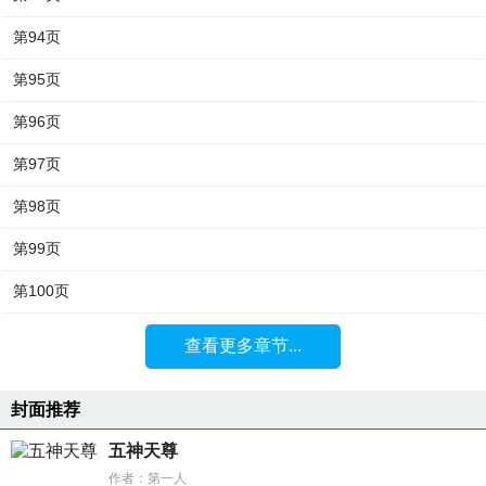
第94页
第95页
第96页
第97页
第98页
第99页
第100页
查看更多章节...
封面推荐
五神天尊
作者：第一人