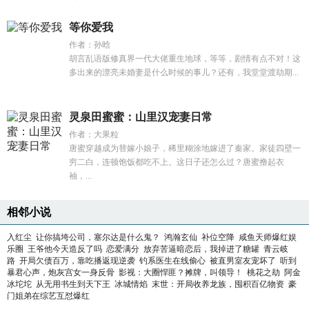
等你爱我
作者：孙晗
胡言乱语版修真界一代大佬重生地球，等等，剧情有点不对！这
多出来的漂亮未婚妻是什么时候的事儿？还有，我堂堂渡劫期...
灵泉田蜜蜜：山里汉宠妻日常
作者：大果粒
唐蜜穿越成为替嫁小娘子，稀里糊涂地嫁进了秦家。家徒四壁一
穷二白，连顿饱饭都吃不上。这日子还怎么过？唐蜜撸起衣
袖，...
相邻小说
入红尘
让你搞垮公司，塞尔达是什么鬼？
鸿瀚玄仙
补位空降
咸鱼天师爆红娱
乐圈
王爷他今天造反了吗
恋爱满分
放弃苦逼暗恋后，我掉进了糖罐
青云岐
路
开局欠债百万，靠吃播返现逆袭
钓系医生在线偷心
被直男室友宠坏了
听到
暴君心声，炮灰宫女一身反骨
影视：大圈悍匪？摊牌，叫领导！
桃花之劫
阿金
冰坨坨
从无用书生到天下王
冰城情焰
末世：开局收养龙族，囤积百亿物资
豪
门姐弟在综艺互怼爆红