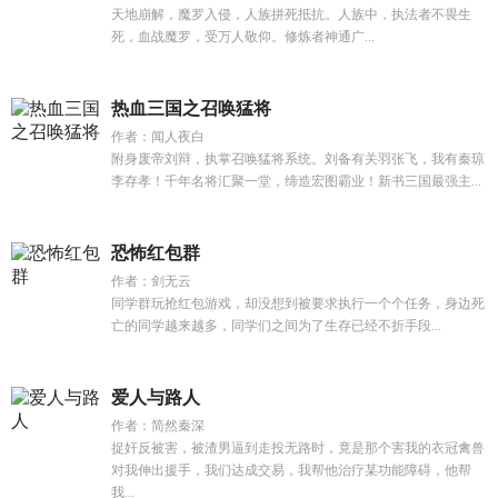
天地崩解，魔罗入侵，人族拼死抵抗。人族中，执法者不畏生
死，血战魔罗，受万人敬仰。修炼者神通广...
热血三国之召唤猛将
作者：闻人夜白
附身废帝刘辩，执掌召唤猛将系统。刘备有关羽张飞，我有秦琼
李存孝！千年名将汇聚一堂，缔造宏图霸业！新书三国最强主...
恐怖红包群
作者：剑无云
同学群玩抢红包游戏，却没想到被要求执行一个个任务，身边死
亡的同学越来越多，同学们之间为了生存已经不折手段...
爱人与路人
作者：简然秦深
捉奸反被害，被渣男逼到走投无路时，竟是那个害我的衣冠禽兽
对我伸出援手，我们达成交易，我帮他治疗某功能障碍，他帮
我...